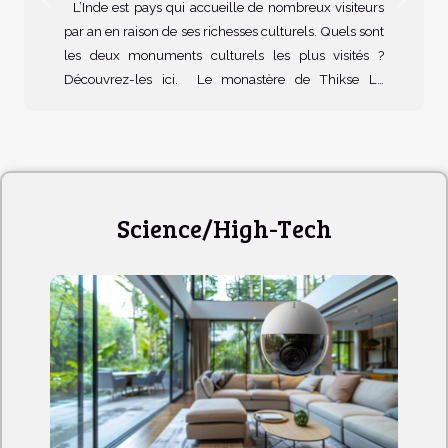
Previous
Next
L’Inde est pays qui accueille de nombreux visiteurs
par an en raison de ses richesses culturels. Quels sont
les deux monuments culturels les plus visités ?
Découvrez-les ici. Le monastère de Thikse Le
monastère de Thikse, qualifié de petit Tibet, est une
région reconnue pour son attachement à la pratique
bouddhiste. En effet, il existe de nombreux
monastères dans la zone, cependant si vous
souhaitez visiter l’un d’eux pour en découvrir la
Science/High-Tech
culture, il est recommandé le Thikse situé dans la
vallée de l’Indus. Si ce monastère attire autant de
touristes, c’est à cause de son...