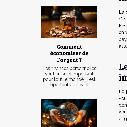
La 
c’e
Ens
en 
pay
Comment
ass
économiser de
l'argent ?
Le
Les finances personnelles
i
sont un sujet important
pour tout le monde. Il est
important de savoir...
Le 
vou
dom
vou
dég