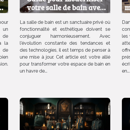
os
votre salle de bain avec
m
efficacité et style
pour
La salle de bain est un sanctuaire privé où
Dan
e un
fonctionnalité et esthétique doivent se
con
e de
conjuguer harmonieusement. Avec
les
à la
l'évolution constante des tendances et
att
é de
des technologies, il est temps de penser à
off
bien
une mise à jour. Cet article est votre allié
pré
ion.
pour transformer votre espace de bain en
écr
un havre de...
en...