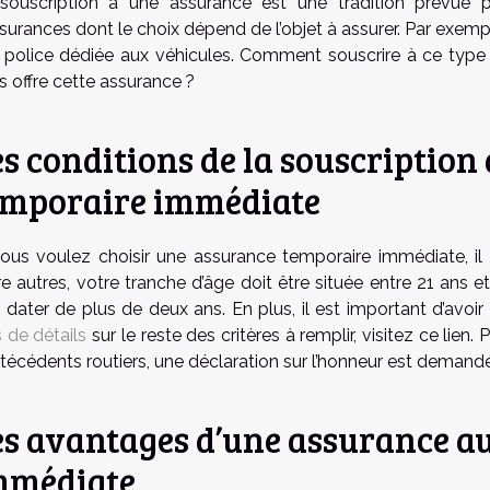
souscription à une assurance est une tradition prévue par
ssurances dont le choix dépend de l’objet à assurer. Par exem
 police dédiée aux véhicules. Comment souscrire à ce type 
s offre cette assurance ?
s conditions de la souscription 
emporaire immédiate
vous voulez choisir une assurance temporaire immédiate, il 
re autres, votre tranche d’âge doit être située entre 21 ans
t dater de plus de deux ans. En plus, il est important d’avoir
 de détails
sur le reste des critères à remplir, visitez ce lien.
ntécédents routiers, une déclaration sur l’honneur est demand
es avantages d’une assurance a
mmédiate