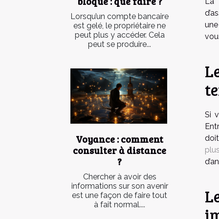
bloqué : que faire ?
La 
d’a
Lorsqu’un compte bancaire
une
est gelé, le propriétaire ne
peut plus y accéder. Cela
vou
peut se produire...
Le
t
Si 
Ent
Voyance : comment
doi
consulter à distance
plus
?
d’a
Chercher à avoir des
informations sur son avenir
L
est une façon de faire tout
à fait normal....
i