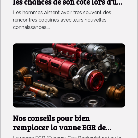
les chances de son côté lors d’une
rencontre coquine
Les hommes aiment avoir très souvent des
rencontres coquines avec leurs nouvelles
connaissances....
Nos conseils pour bien
remplacer la vanne EGR de
votre voiture